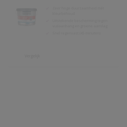
Uitstekende bescherming tegen
vuilaanhang en groene aanslag
Snel regenvast (45 minuten)
Vergelijk
Alphatex 4SO Mat
Toepasbaar vanaf 2°C en 90 R.V.
Snel regenvast (na 20 minuten bij
20ºC)
Uitstekende bescherming
Vergelijk