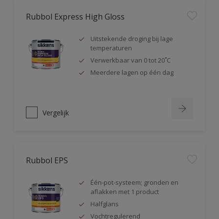
Rubbol Express High Gloss
Uitstekende droging bij lage
temperaturen
Verwerkbaar van 0 tot 20˚C
Meerdere lagen op één dag
Vergelijk
Rubbol EPS
Één-pot-systeem; gronden en
aflakken met 1 product
Halfglans
Vochtregulerend