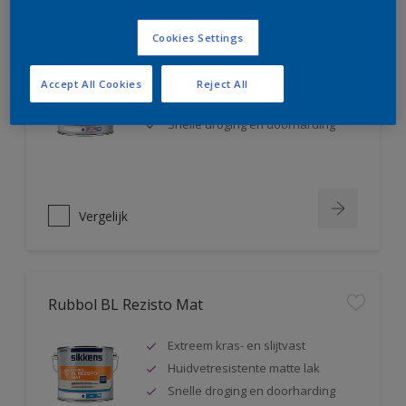
Rubbol BL Rezisto Satin
Cookies Settings
Extreem kras- en slijtvast
Accept All Cookies
Reject All
Huidvetresistente zijdeglanslak
Snelle droging en doorharding
Vergelijk
Rubbol BL Rezisto Mat
Extreem kras- en slijtvast
Huidvetresistente matte lak
Snelle droging en doorharding