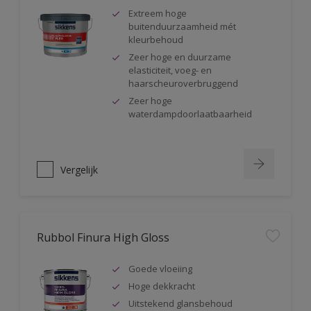
Extreem hoge
buitenduurzaamheid mét
kleurbehoud
Zeer hoge en duurzame
elasticiteit, voeg- en
haarscheuroverbruggend
Zeer hoge
waterdampdoorlaatbaarheid
Vergelijk
Rubbol Finura High Gloss
Goede vloeiing
Hoge dekkracht
Uitstekend glansbehoud