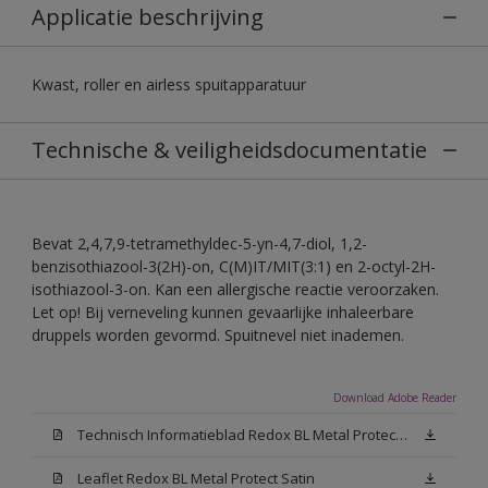
Applicatie beschrijving
Kwast, roller en airless spuitapparatuur
Technische & veiligheidsdocumentatie
Bevat 2,4,7,9-tetramethyldec-5-yn-4,7-diol, 1,2-
benzisothiazool-3(2H)-on, C(M)IT/MIT(3:1) en 2-octyl-2H-
isothiazool-3-on. Kan een allergische reactie veroorzaken.
Let op! Bij verneveling kunnen gevaarlijke inhaleerbare
druppels worden gevormd. Spuitnevel niet inademen.
Download Adobe Reader
Technisch Informatieblad Redox BL Metal Protect (PDF)
Leaflet Redox BL Metal Protect Satin