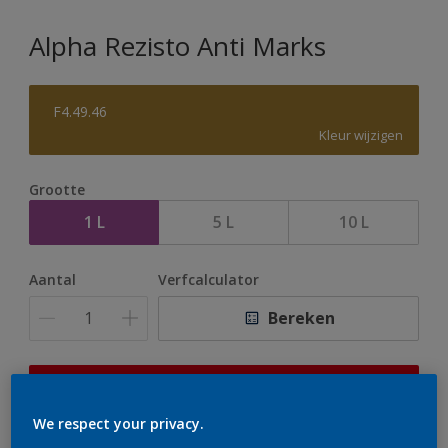
Alpha Rezisto Anti Marks
F4.49.46
Kleur wijzigen
Grootte
1 L
5 L
10 L
Aantal
Verfcalculator
Bereken
Op dit moment is het niet mogelijk dit product online
te bestellen. Houd de website in de gaten, we werken
We respect your privacy.
er hard aan om de voorraad aan te vullen.