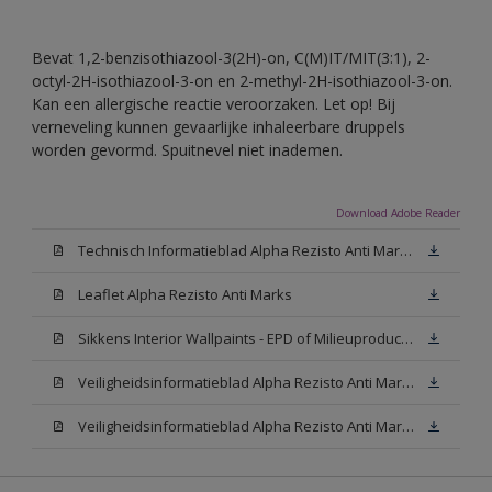
Bevat 1,2-benzisothiazool-3(2H)-on, C(M)IT/MIT(3:1), 2-
octyl-2H-isothiazool-3-on en 2-methyl-2H-isothiazool-3-on.
Kan een allergische reactie veroorzaken. Let op! Bij
verneveling kunnen gevaarlijke inhaleerbare druppels
worden gevormd. Spuitnevel niet inademen.
Download Adobe Reader
Technisch Informatieblad Alpha Rezisto Anti Marks (PDF)
Leaflet Alpha Rezisto Anti Marks
Sikkens Interior Wallpaints - EPD of Milieuproductverklaring
Veiligheidsinformatieblad Alpha Rezisto Anti Marks Mat White W05 (MSDS)
Veiligheidsinformatieblad Alpha Rezisto Anti Marks Mat N00 (MSDS)