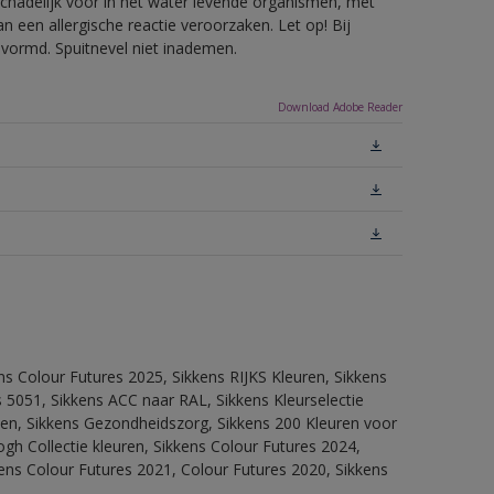
hadelijk voor in het water levende organismen, met
 een allergische reactie veroorzaken. Let op! Bij
evormd. Spuitnevel niet inademen.
Download Adobe Reader
ns Colour Futures 2025, Sikkens RIJKS Kleuren, Sikkens
 5051, Sikkens ACC naar RAL, Sikkens Kleurselectie
itten, Sikkens Gezondheidszorg, Sikkens 200 Kleuren voor
ogh Collectie kleuren, Sikkens Colour Futures 2024,
ens Colour Futures 2021, Colour Futures 2020, Sikkens