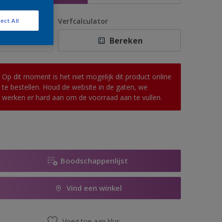
antal
Verfcalculator
ect All
Bereken
Op dit moment is het niet mogelijk dit product online
te bestellen. Houd de website in de gaten, we
werken er hard aan om de voorraad aan te vullen.
Boodschappenlijst
Vind een winkel
Voeg toe aan klus