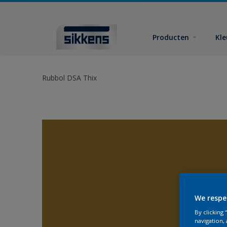
Producten
Kl
Rubbol DSA Thix
We respe
By clicking
navigation, 