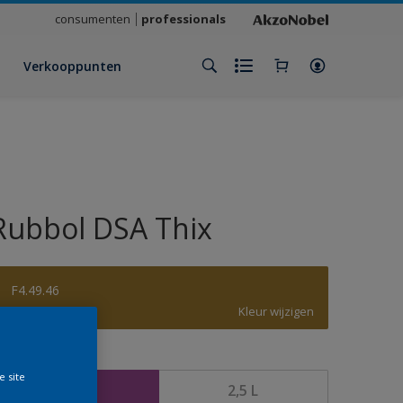
consumenten
professionals
Verkooppunten
Rubbol DSA Thix
F4.49.46
Kleur wijzigen
rootte
e site
1 L
2,5 L