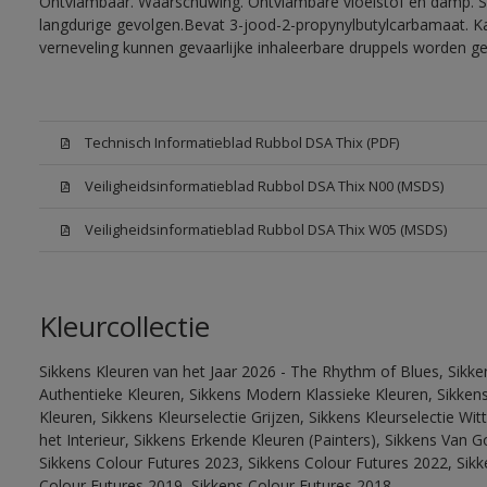
Ontvlambaar. Waarschuwing. Ontvlambare vloeistof en damp. Sc
langdurige gevolgen.Bevat 3-jood-2-propynylbutylcarbamaat. Kan
verneveling kunnen gevaarlijke inhaleerbare druppels worden g
Technisch Informatieblad Rubbol DSA Thix (PDF)
Veiligheidsinformatieblad Rubbol DSA Thix N00 (MSDS)
Veiligheidsinformatieblad Rubbol DSA Thix W05 (MSDS)
Kleurcollectie
Sikkens Kleuren van het Jaar 2026 - The Rhythm of Blues, Sikke
Authentieke Kleuren, Sikkens Modern Klassieke Kleuren, Sikkens
Kleuren, Sikkens Kleurselectie Grijzen, Sikkens Kleurselectie W
het Interieur, Sikkens Erkende Kleuren (Painters), Sikkens Van G
Sikkens Colour Futures 2023, Sikkens Colour Futures 2022, Sikk
Colour Futures 2019, Sikkens Colour Futures 2018