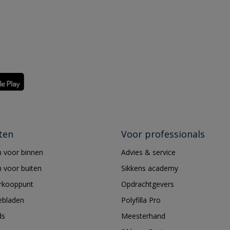
ten
Voor professionals
 voor binnen
Advies & service
 voor buiten
Sikkens academy
erkooppunt
Opdrachtgevers
ebladen
Polyfilla Pro
ds
Meesterhand