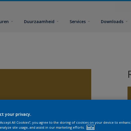
euren
Duurzaamheid
Services
Downloads
ct your privacy.
G
 “Accept All Cookies”, you agree to the storing of cookies on your device to enhanc
analyze site usage, and assist in our marketing efforts.
Info