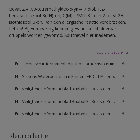
Bevat 2,4,7,9-tetramethyldec-5-yn-4,7-diol, 1,2-
benzisothiazool-3(2H)-on, C(M)IT/MIT(3:1) en 2-octyl-2H-
isothiazool-3-on. Kan een allergische reactie veroorzaken.
Let op! Bij verneveling kunnen gevaarlijke inhaleerbare
druppels worden gevormd. Spuitnevel niet inademen.
Download Adobe Reader
Technisch Informatieblad Rubbol BL Rezisto Primer (New Livery) (PDF)
Sikkens Waterborne Trim Primer - EPD of Milieuproductverklaring
Veiligheidsinformatieblad Rubbol BL Rezisto Primer N00 (MSDS)
Veiligheidsinformatieblad Rubbol BL Rezisto Primer White (MSDS)
Veiligheidsinformatieblad Rubbol BL Rezisto Primer W05 (MSDS)
Kleurcollectie