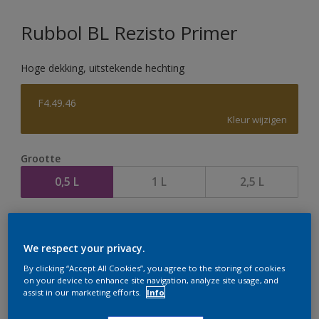
Rubbol BL Rezisto Primer
Hoge dekking, uitstekende hechting
F4.49.46
Kleur wijzigen
Grootte
0,5 L
1 L
2,5 L
Aantal
We respect your privacy.
By clicking “Accept All Cookies”, you agree to the storing of cookies
on your device to enhance site navigation, analyze site usage, and
assist in our marketing efforts.
Info
Op dit moment is het niet mogelijk dit product online
te bestellen. Houd de website in de gaten, we werken