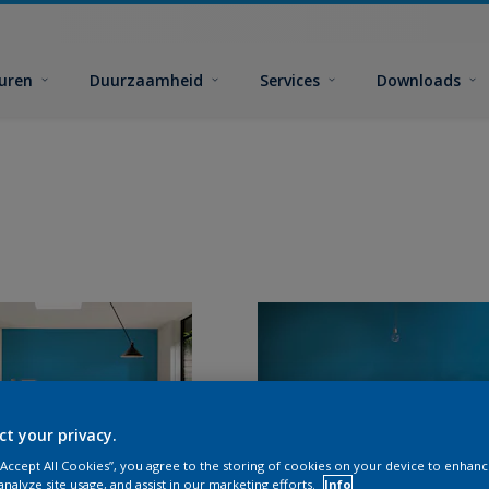
euren
Duurzaamheid
Services
Downloads
ct your privacy.
 “Accept All Cookies”, you agree to the storing of cookies on your device to enhanc
analyze site usage, and assist in our marketing efforts.
Info