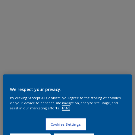
We respect your privacy.
By clicking “Accept All Cookies”, you agree to the storing of cookies
on your device to enhance site navigation, analyze site usage, and
assist in our marketing efforts.
Info
Cookies Settings