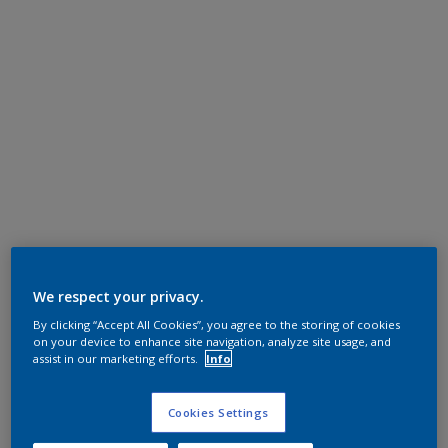
We respect your privacy.
By clicking “Accept All Cookies”, you agree to the storing of cookies
on your device to enhance site navigation, analyze site usage, and
assist in our marketing efforts.
Info
Cookies Settings