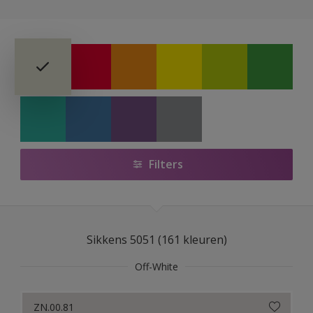
Sikkens Colour Futures 2025
Sikkens RIJKS Kleuren
Sikkens Modern Klassieke Kleuren
Sikkens 5051
Sikkens Alpha 501 Exterior
Filters
Sikkens ACC naar RAL
Sikkens Kleurselectie Kleuren
Sikkens Kleurselectie Grijzen
Sikkens 5051 (161 kleuren)
Sikkens Kleurselectie Witten
Off-White
Sikkens Van Gogh Collectie kleuren
ZN.00.81