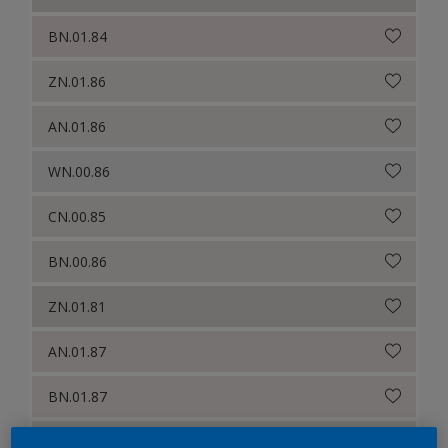
Sikkens Colour Futures 2024
BN.01.84
Sikkens Colour Futures 2023
ZN.01.86
Sikkens Colour Futures 2022
Sikkens Colour Futures 2021
AN.01.86
Colour Futures 2020
WN.00.86
Sikkens Colour Futures 2019
CN.00.85
Sikkens Colour Futures 2018
BN.00.86
ZN.01.81
AN.01.87
BN.01.87
CN.00.86