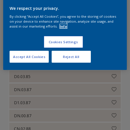
We respect your privacy.
CN.00.87
By clicking “Accept All Cookies”, you agree to the storing of cookies
on your device to enhance site navigation, analyze site usage, and
CN.01.85
assist in our marketing efforts.
Info
CN.00.88
Cookies Settings
D0.03.83
Accept All Cookies
Reject All
ZN.00.87
D0.03.85
DN.03.87
D1.03.87
DN.00.87
CN.02.88