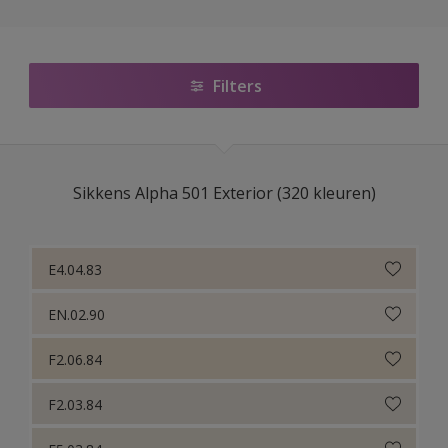
Sikkens Colour Futures 2025
Sikkens RIJKS Kleuren
Filters
Sikkens Modern Klassieke Kleuren
Sikkens 5051
Sikkens Alpha 501 Exterior (320 kleuren)
Sikkens Alpha 501 Exterior
Sikkens ACC naar RAL
E4.04.83
Sikkens Kleurselectie Kleuren
EN.02.90
Sikkens Kleurselectie Grijzen
F2.06.84
Sikkens Kleurselectie Witten
F2.03.84
Sikkens Van Gogh Collectie kleuren