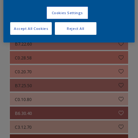
B6.35.40
Cookies Settings
B5.14.62
Accept All Cookies
Reject All
B8.38.44
B7.22.60
C0.28.58
C0.20.70
B7.25.50
C0.10.80
B6.30.40
C3.12.70