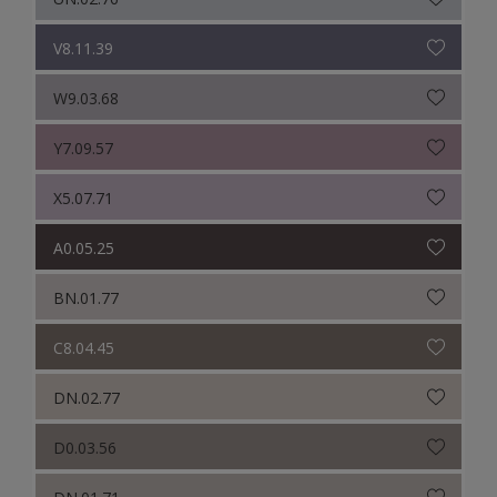
V8.11.39
W9.03.68
Y7.09.57
X5.07.71
A0.05.25
BN.01.77
C8.04.45
DN.02.77
D0.03.56
DN.01.71