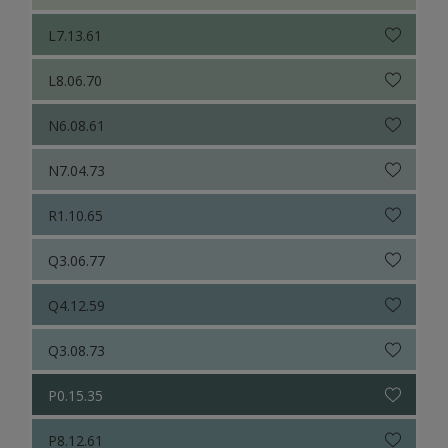
L7.13.61
L8.06.70
N6.08.61
N7.04.73
R1.10.65
Q3.06.77
Q4.12.59
Q3.08.73
P0.15.35
P8.12.61