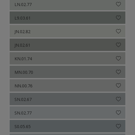
LN.02.77
L9.03.61
JN.02.82
JN.02.61
KN.01.74
MN.00.70
NN.00.76
SN.02.67
SN.02.77
S0.05.65