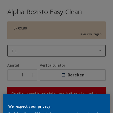
Alpha Rezisto Easy Clean
E7.09.80
Kleur wijzigen
1 L
1 L
Aantal
Verfcalculator
2,5 L
Bereken
5 L
10 L
Op dit moment is het niet mogelijk dit product online
te bestellen. Houd de website in de gaten, we werken
er hard aan om de voorraad aan te vullen.
We respect your privacy.