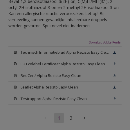
Bevat 1,2-benzisothiazool-3(2H)-on, C(M)IT/MIT(3:1), 2-
octyl-2H-isothiazool-3-on en 2-methyl-2H-isothiazool-3-on.
Kan een allergische reactie veroorzaken. Let op! Bij
verneveling kunnen gevaarlijke inhaleerbare druppels
worden gevormd. Spuitnevel niet inademen.
Download Adobe Reader
Technisch Informatieblad Alpha Rezisto Easy Clean (PDF)
EU Ecolabel Certificaat Alpha Rezisto Easy Clean Mat
RedCert² Alpha Rezisto Easy Clean
Leaflet Alpha Rezisto Easy Clean
Testrapport Alpha Rezisto Easy Clean
1
2