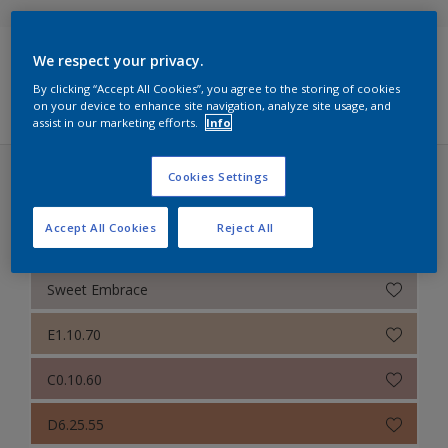
Sikkens Colour Futures 2025
We respect your privacy.
Sikkens RIJKS Kleuren
Filters
By clicking “Accept All Cookies”, you agree to the storing of cookies
on your device to enhance site navigation, analyze site usage, and
Sikkens Modern Klassieke Kleuren
assist in our marketing efforts.
Info
Sikkens 5051
Cookies Settings
Sikkens Colour Futures 2024 (31 kleuren)
Sikkens Alpha 501 Exterior
Accept All Cookies
Reject All
Een warm kleurverhaal
Sikkens ACC naar RAL
Sikkens Kleurselectie Kleuren
Sweet Embrace
Sikkens Kleurselectie Grijzen
E1.10.70
Sikkens Kleurselectie Witten
C0.10.60
Sikkens Van Gogh Collectie kleuren
D6.25.55