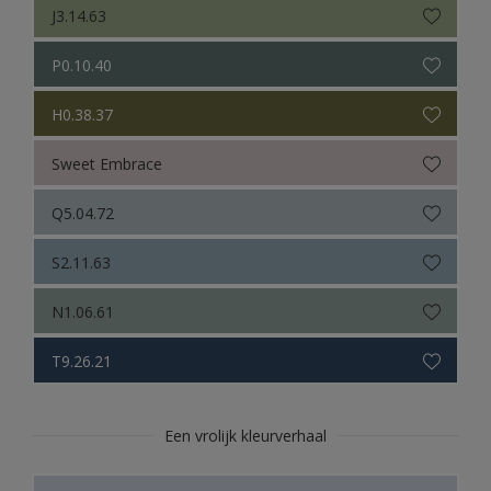
J3.14.63
P0.10.40
H0.38.37
Sweet Embrace
Q5.04.72
S2.11.63
N1.06.61
T9.26.21
Een vrolijk kleurverhaal