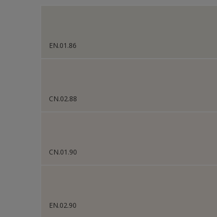
Sikkens Kleurselectie W
Sikkens Van Gogh Colle
EN.01.86
Sikkens Colour Future
Sikkens Colour Future
Sikkens Colour Future
CN.02.88
Sikkens Colour Future
Colour Futures 2020
Sikkens Colour Future
CN.01.90
Sikkens Colour Future
EN.02.90