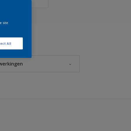
e site
ect All
werkingen
Glanzend
Halfglans
Hoogglans
Mat
Zijdeglans