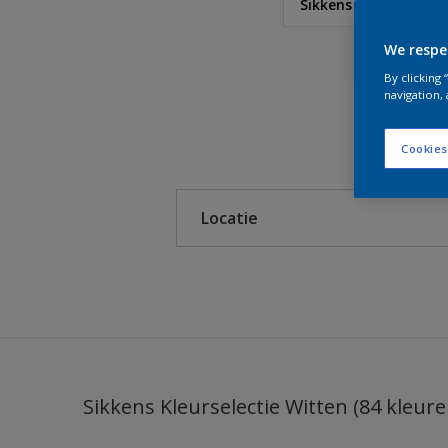
Sikkens Kleurselecti
We respe
Sikkens
By clicking
navigation, 
Sikkens Colour Future
Cookies
Sikkens RIJKS Kleuren
Locatie
Sikkens Modern Klassi
Sikkens 5051
Binnen
Sikkens Alpha 501 Exte
Buiten
Sikkens ACC naar RAL
Sikkens Kleurselectie K
Sikkens Kleurselectie Witten (84 kleure
Sikkens Kleurselectie G