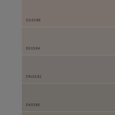
D2.03.86
E0.03.84
DN.02.82
E4.03.80