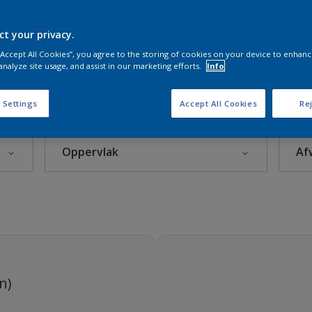
e Witten
ct your privacy.
 “Accept All Cookies”, you agree to the storing of cookies on your device to enhanc
Sikkens Kleuren van het Jaar 2026 - The Rhythm of Blues
analyze site usage, and assist in our marketing efforts.
Info
s 2025
 Settings
Accept All Cookies
Rej
Oppervlak
Af
eke Kleuren
Beton
rior
Hout
Kunststof
leuren
Metaal
n)
Steenachtig
rijzen