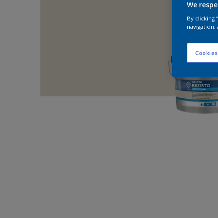
We respe
By clicking
navigation, 
Cookies