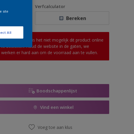
1 L
antal
Verfcalculator
e site
2,5 L
Bereken
5 L
ect All
10 L
Op dit moment is het niet mogelijk dit product online
te bestellen. Houd de website in de gaten, we
werken er hard aan om de voorraad aan te vullen.
Boodschappenlijst
Vind een winkel
Voeg toe aan klus