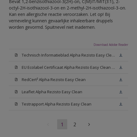
Bevat 1,2-benzisothiazool-3(2H)-on, C(M)IT/MIT(3:1), 2-
octyl-2H-isothiazool-3-on en 2-methyl-2H-isothiazool-3-on.
Kan een allergische reactie veroorzaken. Let op! Bij
verneveling kunnen gevaarlijke inhaleerbare druppels
worden gevormd. Spuitnevel niet inademen.
Download Adobe Reader
Technisch Informatieblad Alpha Rezisto Easy Clean (PDF)
EU Ecolabel Certificaat Alpha Rezisto Easy Clean Mat
RedCert² Alpha Rezisto Easy Clean
Leaflet Alpha Rezisto Easy Clean
Testrapport Alpha Rezisto Easy Clean
1
2