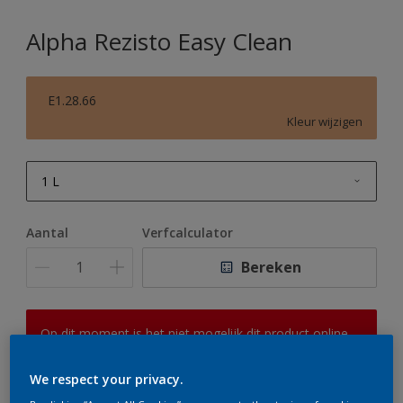
Alpha Rezisto Easy Clean
E1.28.66
Kleur wijzigen
1 L
1 L
Aantal
Verfcalculator
2,5 L
Bereken
5 L
10 L
Op dit moment is het niet mogelijk dit product online
te bestellen. Houd de website in de gaten, we werken
er hard aan om de voorraad aan te vullen.
We respect your privacy.