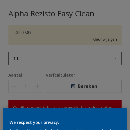
Alpha Rezisto Easy Clean
G2.07.89
Kleur wijzigen
1 L
1 L
Aantal
Verfcalculator
2,5 L
Bereken
5 L
10 L
Op dit moment is het niet mogelijk dit product online
te bestellen. Houd de website in de gaten, we werken
er hard aan om de voorraad aan te vullen.
We respect your privacy.