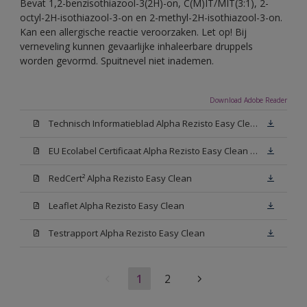
Bevat 1,2-benzisothiazool-3(2H)-on, C(M)IT/MIT(3:1), 2-
octyl-2H-isothiazool-3-on en 2-methyl-2H-isothiazool-3-on.
Kan een allergische reactie veroorzaken. Let op! Bij
verneveling kunnen gevaarlijke inhaleerbare druppels
worden gevormd. Spuitnevel niet inademen.
Download Adobe Reader
Technisch Informatieblad Alpha Rezisto Easy Clean (PDF)
EU Ecolabel Certificaat Alpha Rezisto Easy Clean Mat
RedCert² Alpha Rezisto Easy Clean
Leaflet Alpha Rezisto Easy Clean
Testrapport Alpha Rezisto Easy Clean
1
2