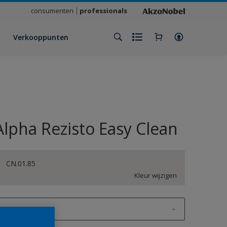
consumenten
professionals
Verkooppunten
Alpha Rezisto Easy Clean
CN.01.85
Kleur wijzigen
1 L