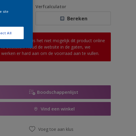
1 L
antal
Verfcalculator
e site
2,5 L
Bereken
5 L
ect All
10 L
Op dit moment is het niet mogelijk dit product online
te bestellen. Houd de website in de gaten, we
werken er hard aan om de voorraad aan te vullen.
Boodschappenlijst
Vind een winkel
Voeg toe aan klus