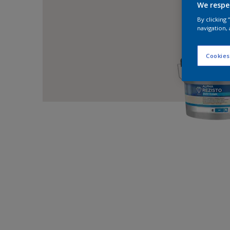
We respe
By clicking
navigation, 
Cookies