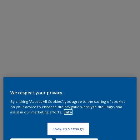
We respect your privacy.
By clicking “Accept All Cookies”, you agree to the storing of cookies
on your device to enhance site navigation, analyze site usage, and
assist in our marketing efforts.
Info
Cookies Settings