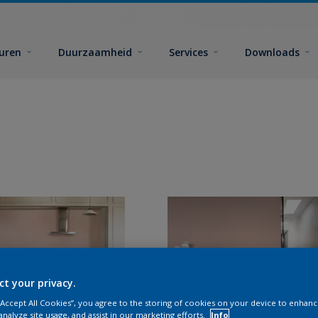
euren
Duurzaamheid
Services
Downloads
ct your privacy.
 “Accept All Cookies”, you agree to the storing of cookies on your device to enhanc
analyze site usage, and assist in our marketing efforts.
Info