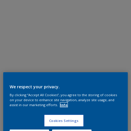
We respect your privacy.
By clicking “Accept All Cookies”, you agree to the storing of cookies
on your device to enhance site navigation, analyze site usage, and
assist in our marketing efforts.
Info
Cookies Settings