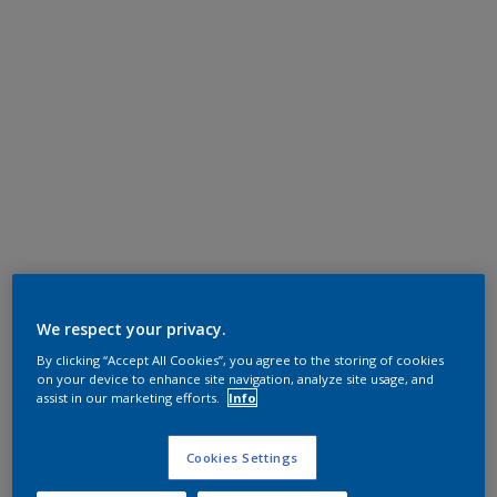
We respect your privacy.
By clicking “Accept All Cookies”, you agree to the storing of cookies
on your device to enhance site navigation, analyze site usage, and
assist in our marketing efforts.
Info
Cookies Settings