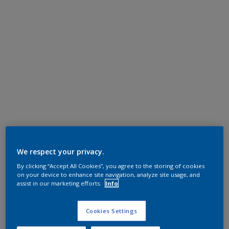
We respect your privacy.
By clicking “Accept All Cookies”, you agree to the storing of cookies
on your device to enhance site navigation, analyze site usage, and
assist in our marketing efforts.
Info
Cookies Settings