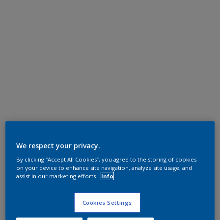
We respect your privacy.
By clicking “Accept All Cookies”, you agree to the storing of cookies
on your device to enhance site navigation, analyze site usage, and
assist in our marketing efforts.
Info
Cookies Settings