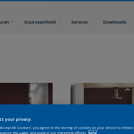
euren
Duurzaamheid
Services
Downloads
ct your privacy.
 “Accept All Cookies”, you agree to the storing of cookies on your device to enhanc
analyze site usage, and assist in our marketing efforts.
Info