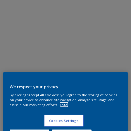
We respect your privacy.
By clicking “Accept All Cookies”, you agree to the storing of cookies
on your device to enhance site navigation, analyze site usage, and
assist in our marketing efforts.
Info
Cookies Settings