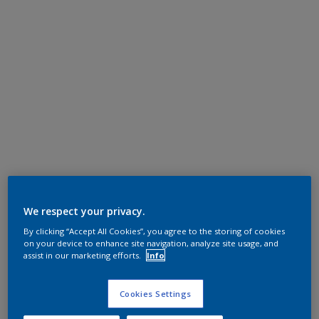
We respect your privacy.
By clicking “Accept All Cookies”, you agree to the storing of cookies
on your device to enhance site navigation, analyze site usage, and
assist in our marketing efforts.
Info
Cookies Settings