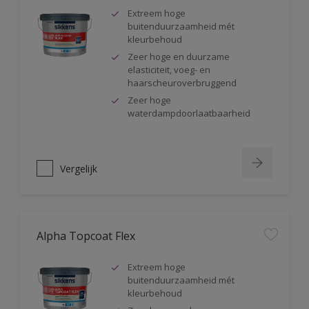
Extreem hoge
buitenduurzaamheid mét
kleurbehoud
Zeer hoge en duurzame
elasticiteit, voeg- en
haarscheuroverbruggend
Zeer hoge
waterdampdoorlaatbaarheid
Vergelijk
Alpha Topcoat Flex
Extreem hoge
buitenduurzaamheid mét
kleurbehoud