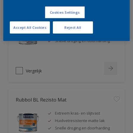
Rubbol BL Rezisto Satin
Cookies Settings
Extreem kras- en slijtvast
Accept All Cookies
Reject All
Huidvetresistente zijdeglanslak
Snelle droging en doorharding
Vergelijk
Rubbol BL Rezisto Mat
Extreem kras- en slijtvast
Huidvetresistente matte lak
Snelle droging en doorharding