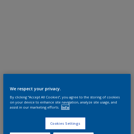
We respect your privacy.
By clicking “Accept All Cookies”, you agree to the storing of cookies
on your device to enhance site navigation, analyze site usage, and
assist in our marketing efforts.
Info
Cookies Settings