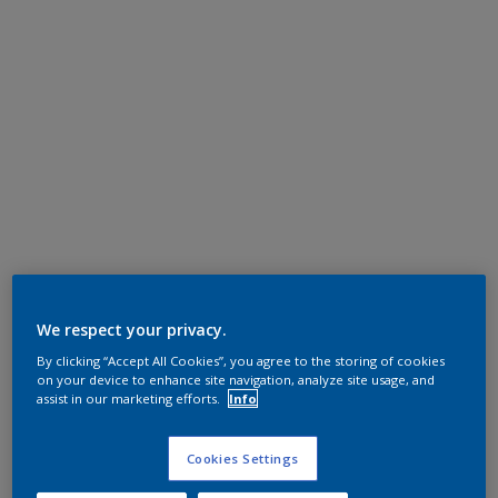
We respect your privacy.
By clicking “Accept All Cookies”, you agree to the storing of cookies
on your device to enhance site navigation, analyze site usage, and
assist in our marketing efforts.
Info
Cookies Settings