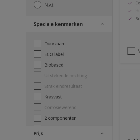
Ex
N.v.t
Hu
Sn
Speciale kenmerken
Duurzaam
V
ECO label
Biobased
Uitstekende hechting
Strak eindresultaat
Krasvast
Corrosiewerend
2 componenten
Decontamineerbaarheid
Prijs
attest