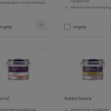
halfglanslak
timaal glans- en kleurbehoud
Bewezen bescherming teg
ergelijk
Vergelijk
ol AZ
Rubbol Satura
tstekende hoogglanslak
Extreem kras- en slijtvast