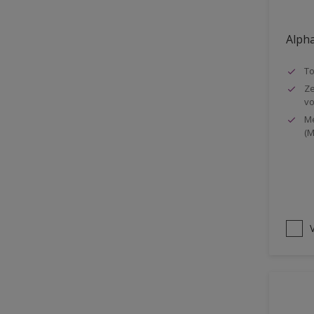
Oplosmiddelvrij
Alpha
Onderzijde galerijen
Huidvet resistent
T
Ze
Schrobklasse 2
vo
PU gemodificeerd
Me
(M
Hoog rendement
Speciale spuitkwaliteit
Chemicalienbestendigheid
Structuur
V
4SO
Carbonatatieremmend
Extreem buitenduurzaam
Schrobklasse 1