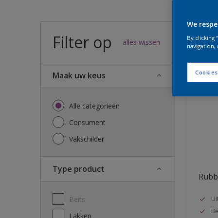
We respe
Filter op
32
result
By clicking
alles wissen
navigation, 
Cookies
Maak uw keus
Alle categorieën
Consument
Vakschilder
Type product
Rubb
Ui
Beits
Be
Lakken