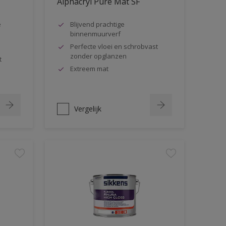
Alphacryl Pure Mat SF
e
Blijvend prachtige
binnenmuurverf
Perfecte vloei en schrobvast
zonder opglanzen
t
Extreem mat
Vergelijk