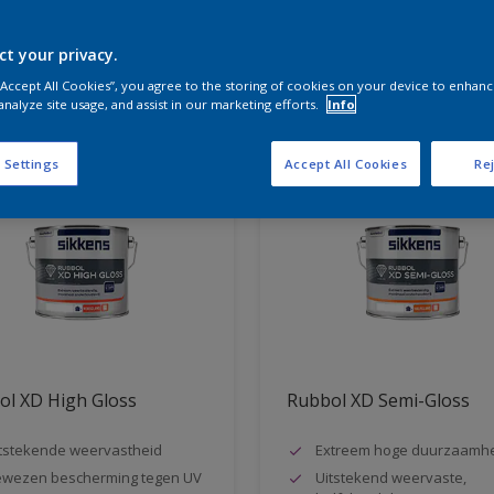
ct your privacy.
aten voor jou
 “Accept All Cookies”, you agree to the storing of cookies on your device to enhanc
analyze site usage, and assist in our marketing efforts.
Info
 Settings
Accept All Cookies
Rej
ol XD High Gloss
Rubbol XD Semi-Gloss
tstekende weervastheid
Extreem hoge duurzaamh
wezen bescherming tegen UV
Uitstekend weervaste,