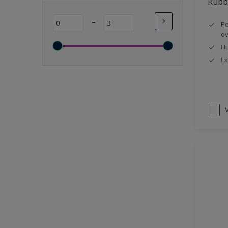
Rubbo
Lange open tijd
-
Pe
Wasbaar
ov
Sneldrogend
Hu
Geschikt voor vochtige
Ex
ruimten
Transparant
Bacteriebestendig
V
Beter reinigbaar
Damp-open
Winterkwaliteit
Isolerend
Langdurig hoge glans
Metallic
nageisoleerde gevels