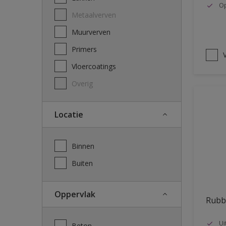
Op
Metaalverven
Muurverven
Primers
V
Vloercoatings
Overig
Locatie
Binnen
Buiten
Oppervlak
Rubb
Ui
Beton