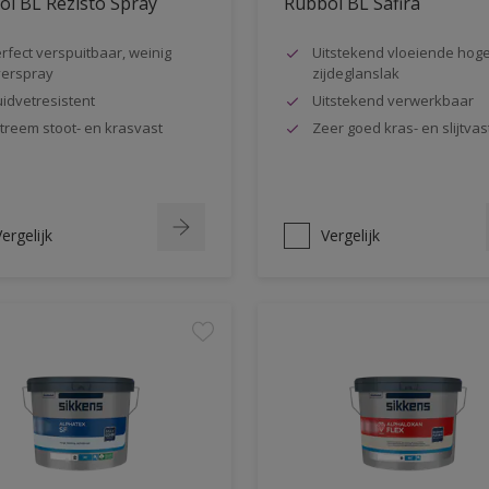
l BL Rezisto Spray
Rubbol BL Safira
rfect verspuitbaar, weinig
Uitstekend vloeiende hog
erspray
zijdeglanslak
idvetresistent
Uitstekend verwerkbaar
treem stoot- en krasvast
Zeer goed kras- en slijtvas
ergelijk
Vergelijk