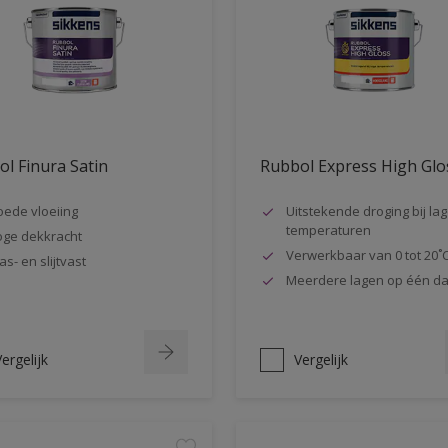
l Finura Satin
Rubbol Express High Glo
ede vloeiing
Uitstekende droging bij la
temperaturen
ge dekkracht
Verwerkbaar van 0 tot 20˚
as- en slijtvast
Meerdere lagen op één d
ergelijk
Vergelijk