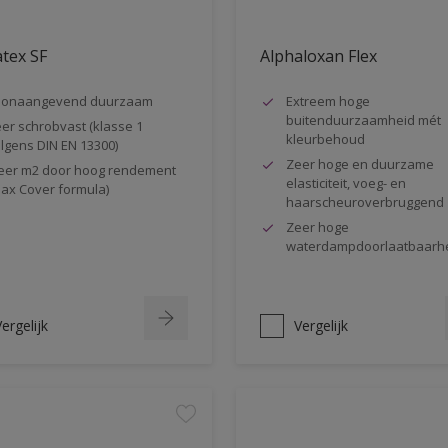
tex SF
Alphaloxan Flex
oonaangevend duurzaam
Extreem hoge
buitenduurzaamheid mét
er schrobvast (klasse 1
kleurbehoud
lgens DIN EN 13300)
Zeer hoge en duurzame
er m2 door hoog rendement
elasticiteit, voeg- en
ax Cover formula)
haarscheuroverbruggend
Zeer hoge
waterdampdoorlaatbaarh
ergelijk
Vergelijk