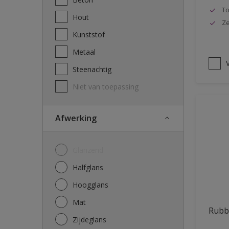
To
Hout
Ze
Kunststof
Metaal
V
Steenachtig
Niet van toepassing
Afwerking
Glanzend
Halfglans
Hoogglans
Mat
Rubb
Zijdeglans