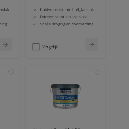
nslak
Huidvetresistente halfglanslak
t
Extreem stoot- en krasvast
ding
Snelle droging en doorharding
Vergelijk