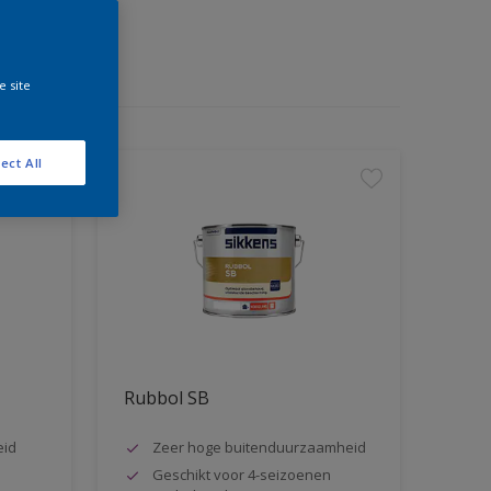
e site
ect All
Rubbol SB
eid
Zeer hoge buitenduurzaamheid
Geschikt voor 4-seizoenen