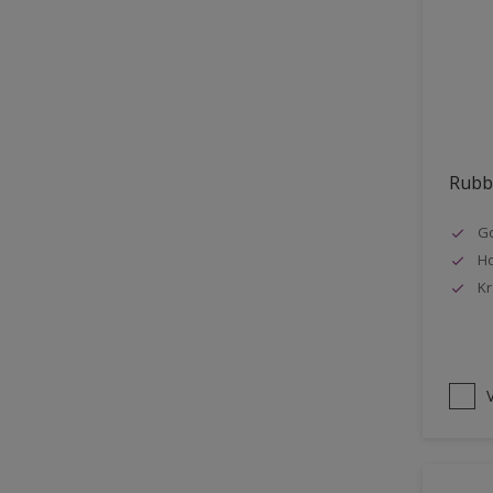
Vloer
Voorbehandeling
Gemakkelijk verwerkbaar
Elastisch
Huidvetbestendig
Rubbo
1 pot systeem
Go
Impregneren
Ho
Kr
V