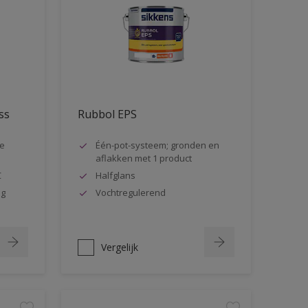
ss
Rubbol EPS
ge
Één-pot-systeem; gronden en
aflakken met 1 product
C
Halfglans
ag
Vochtregulerend
Vergelijk