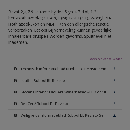
Bevat 2,4,7,9-tetramethyldec-5-yn-4,7-diol, 1,2-
benzisothiazool-3(2H)-on, C(M)IT/MIT(3:1), 2-octyl-2H-
isothiazool-3-on en MBIT. Kan een allergische reactie
veroorzaken. Let op! Bij verneveling kunnen gevaarlijke
inhaleerbare druppels worden gevormd. Spuitnevel niet
inademen.
Download Adobe Reader
Technisch Informatieblad Rubbol BL Rezisto Semi-Gloss (New Livery) (PDF)
Leaflet Rubbol BL Rezisto
Sikkens Interior Laquers Waterbased - EPD of Milieuproductverklaring
RedCert² Rubbol BL Rezisto
Veiligheidsinformatieblad Rubbol BL Rezisto Semi-Gloss N00 (MSDS)