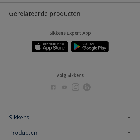
Gerelateerde producten
Sikkens Expert App
Volg Sikkens
Sikkens
Over Sikkens
Producten
AkzoNobel