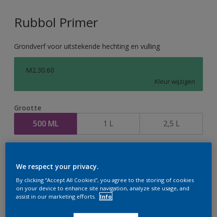
Rubbol Primer
Grondverf voor uitstekende hechting en vulling
M2.30.60
Kleur wijzigen
Grootte
500 ML
1 L
2,5 L
Aantal
We respect your privacy.
By clicking “Accept All Cookies”, you agree to the storing of cookies
on your device to enhance site navigation, analyze site usage, and
assist in our marketing efforts.
Info
Op dit moment is het niet mogelijk dit product online
te bestellen. Houd de website in de gaten, we werken