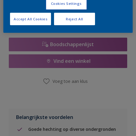
Cookies Settings
er hard aan om de voorraad aan te vullen.
Accept All Cookies
Reject All
Boodschappenlijst
Vind een winkel
Voeg toe aan klus
Belangrijkste voordelen
Goede hechting op diverse ondergronden