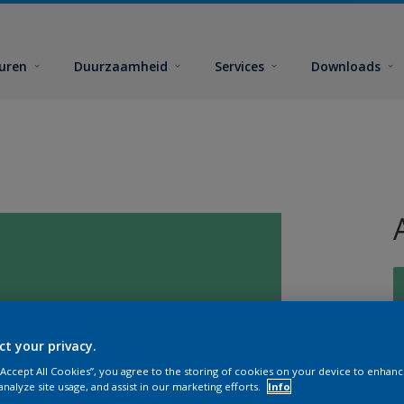
euren
Duurzaamheid
Services
Downloads
ct your privacy.
G
 “Accept All Cookies”, you agree to the storing of cookies on your device to enhanc
analyze site usage, and assist in our marketing efforts.
Info