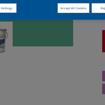
 Settings
Accept All Cookies
Rej
A