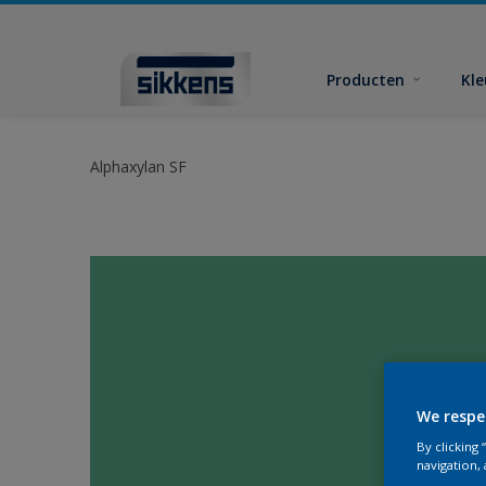
Producten
Kl
Alphaxylan SF
We respe
By clicking
navigation, 