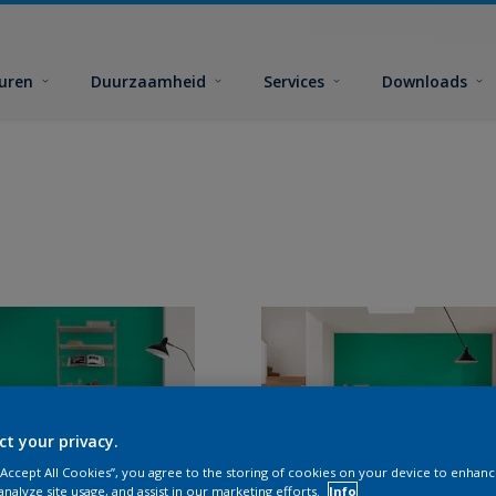
euren
Duurzaamheid
Services
Downloads
ct your privacy.
 “Accept All Cookies”, you agree to the storing of cookies on your device to enhanc
analyze site usage, and assist in our marketing efforts.
Info