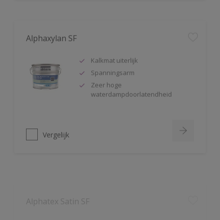
Alphaxylan SF
Kalkmat uiterlijk
Spanningsarm
Zeer hoge
waterdampdoorlatendheid
Vergelijk
Alphatex Satin SF
Uitstekende dekkracht
Zijdeglans muurverf
Zeer schrobvast (Klasse 1 volgens