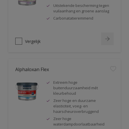
Uitstekende bescherming tegen
vuilaanhang en groene aanslag
Carbonatatieremmend
Vergelijk
Alphaloxan Flex
Extreem hoge
buitenduurzaamheid mét
kleurbehoud
Zeer hoge en duurzame
elasticiteit, voeg- en
haarscheuroverbruggend
Zeer hoge
waterdampdoorlaatbaarheid