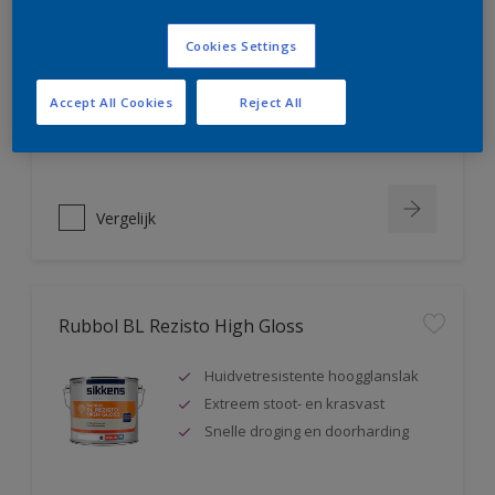
Rubbol BL Rezisto Mat
Cookies Settings
Extreem kras- en slijtvast
Huidvetresistente matte lak
Accept All Cookies
Reject All
Snelle droging en doorharding
Vergelijk
Rubbol BL Rezisto High Gloss
Huidvetresistente hoogglanslak
Extreem stoot- en krasvast
Snelle droging en doorharding