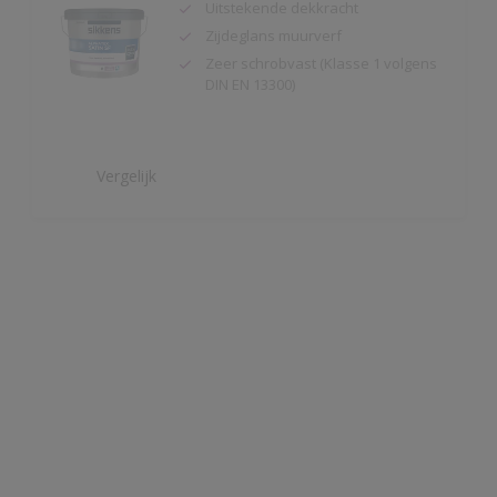
DIN EN 13300)
Vergelijk
Alpha Sanocryl
Verffilm is bestand tegen
bacteriën
Schrobvast volgens DIN EN 13300,
klasse 1
Isobetadine, andere
ontsmettingsmiddelen en bloed
laten na reinigen geen sporen na
en worden geïsoleerd na
overschilderen