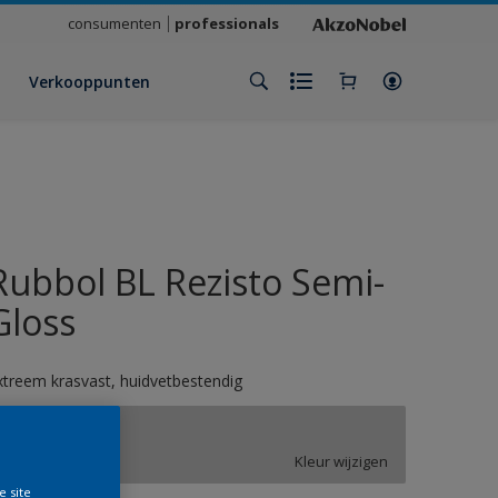
consumenten
professionals
Verkooppunten
Rubbol BL Rezisto Semi-
Gloss
xtreem krasvast, huidvetbestendig
ON.00.76
Kleur wijzigen
e site