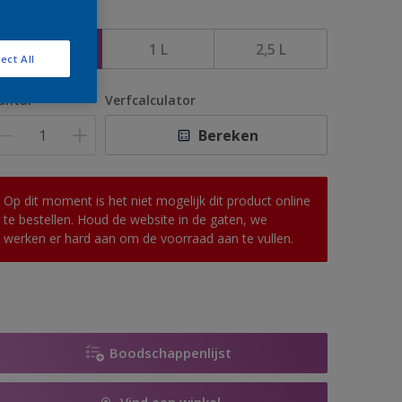
rootte
500 ML
1 L
2,5 L
ect All
antal
Verfcalculator
Bereken
Op dit moment is het niet mogelijk dit product online
te bestellen. Houd de website in de gaten, we
werken er hard aan om de voorraad aan te vullen.
Boodschappenlijst