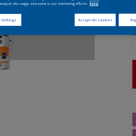
analyze site usage, and assist in our marketing efforts.
Info
G
 Settings
Accept All Cookies
Rej
A