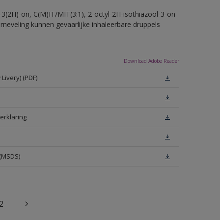
-3(2H)-on, C(M)IT/MIT(3:1), 2-octyl-2H-isothiazool-3-on
erneveling kunnen gevaarlijke inhaleerbare druppels
Download Adobe Reader
Livery) (PDF)
erklaring
 (MSDS)
2