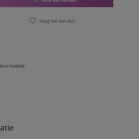
Vind een winkel
Voeg toe aan klus
door huidvet.
atie