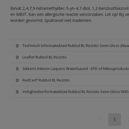
Bevat 2,4,7,9-tetramethyldec-5-yn-4,7-diol, 1,2-benzisothiazool
en MBIT. Kan een allergische reactie veroorzaken. Let op! Bij v
worden gevormd. Spuitnevel niet inademen.
Technisch Informatieblad Rubbol BL Rezisto Semi-Gloss (New 
Leaflet Rubbol BL Rezisto
Sikkens Interior Laquers Waterbased - EPD of Milieuproductv
RedCert² Rubbol BL Rezisto
Veiligheidsinformatieblad Rubbol BL Rezisto Semi-Gloss N00
1