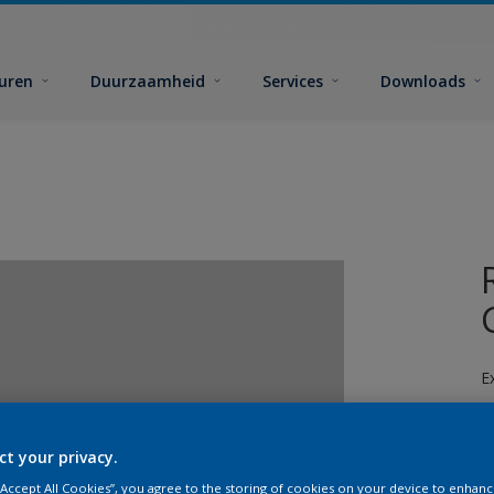
euren
Duurzaamheid
Services
Downloads
E
ct your privacy.
 “Accept All Cookies”, you agree to the storing of cookies on your device to enhanc