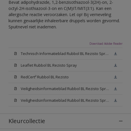
Bevat adipohydrazide, 1,2-benzisothiazool-3(2H)-on, 2-
octyl-2H-isothiazool-3-on en C(M)IT/MIT(3:1). Kan een
allergische reactie veroorzaken. Let op! Bij verneveling
kunnen gevaarlijke inhaleerbare druppels worden gevormd.
Spuitnevel niet inademen.
Download Adobe Reader
Technisch Informatieblad Rubbol BL Rezisto Spray (PDF)
Leaflet Rubbol BL Rezisto Spray
RedCert² Rubbol BL Rezisto
Veiligheidsinformatieblad Rubbol BL Rezisto Spray W05 (MSDS)
Veiligheidsinformatieblad Rubbol BL Rezisto Spray N00 (MSDS)
Kleurcollectie