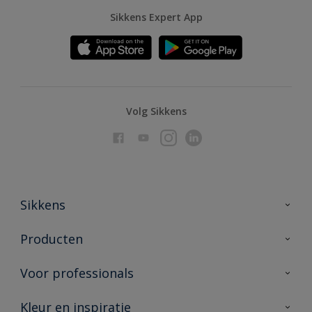
Sikkens Expert App
Volg Sikkens
Sikkens
Over Sikkens
Producten
AkzoNobel
Producten voor binnen
Voor professionals
Duurzaamheid
Producten voor buiten
Veelgestelde vragen
Advies & service
Kleur en inspiratie
Vind je verkooppunt