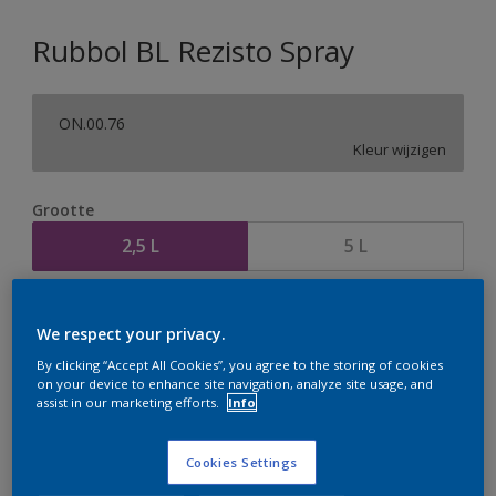
Rubbol BL Rezisto Spray
ON.00.76
Kleur wijzigen
Grootte
2,5 L
5 L
Aantal
Verfcalculator
We respect your privacy.
Bereken
By clicking “Accept All Cookies”, you agree to the storing of cookies
on your device to enhance site navigation, analyze site usage, and
assist in our marketing efforts.
Info
Op dit moment is het niet mogelijk dit product online
te bestellen. Houd de website in de gaten, we werken
Cookies Settings
er hard aan om de voorraad aan te vullen.