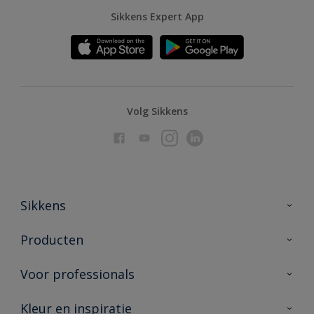
Sikkens Expert App
Volg Sikkens
Sikkens
Over Sikkens
Producten
AkzoNobel
Producten voor binnen
Voor professionals
Duurzaamheid
Producten voor buiten
Veelgestelde vragen
Advies & service
Kleur en inspiratie
Vind je verkooppunt