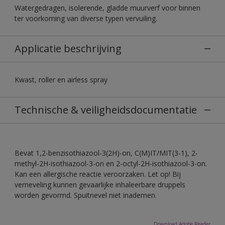
Watergedragen, isolerende, gladde muurverf voor binnen
ter voorkoming van diverse typen vervuiling.
Applicatie beschrijving
Kwast, roller en airless spray
Technische & veiligheidsdocumentatie
Bevat 1,2-benzisothiazool-3(2H)-on, C(M)IT/MIT(3-1), 2-
methyl-2H-isothiazool-3-on en 2-octyl-2H-isothiazool-3-on.
Kan een allergische reactie veroorzaken. Let op! Bij
verneveling kunnen gevaarlijke inhaleerbare druppels
worden gevormd. Spuitnevel niet inademen.
Download Adobe Reader