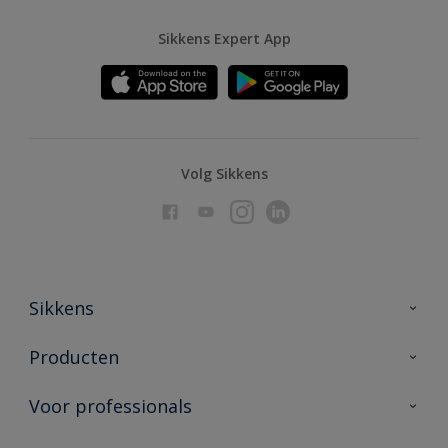
Sikkens Expert App
Volg Sikkens
Sikkens
Over Sikkens
Producten
AkzoNobel
Producten voor binnen
Voor professionals
Duurzaamheid
Producten voor buiten
Veelgestelde vragen
Advies & service