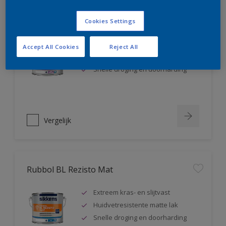
Rubbol BL Rezisto Satin
Cookies Settings
Extreem kras- en slijtvast
Accept All Cookies
Reject All
Huidvetresistente zijdeglanslak
Snelle droging en doorharding
Vergelijk
Rubbol BL Rezisto Mat
Extreem kras- en slijtvast
Huidvetresistente matte lak
Snelle droging en doorharding