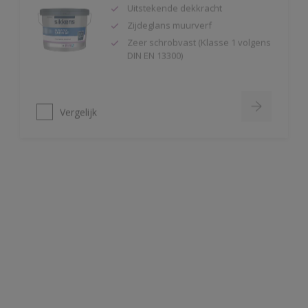
Zeer schrobvast (Klasse 1 volgens
DIN EN 13300)
Vergelijk
Alphatex IQ Mat
Zeer hoge duurzaamheid mét
kleurbehoud
Uitstekende bescherming tegen
vuilaanhang en groene aanslag
Snel regenvast (45 minuten)
Vergelijk