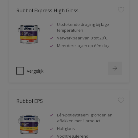
Rubbol Express High Gloss
Uitstekende droging bij lage
temperaturen
Verwerkbaar van 0 tot 20˚C
Meerdere lagen op één dag
Vergelijk
Rubbol EPS
Één-pot-systeem; gronden en
aflakken met 1 product
Halfglans
Vochtregulerend