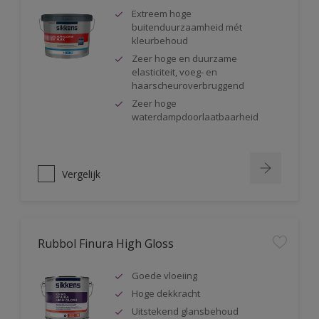
Extreem hoge
buitenduurzaamheid mét
kleurbehoud
Zeer hoge en duurzame
elasticiteit, voeg- en
haarscheuroverbruggend
Zeer hoge
waterdampdoorlaatbaarheid
Vergelijk
Rubbol Finura High Gloss
Goede vloeiing
Hoge dekkracht
Uitstekend glansbehoud