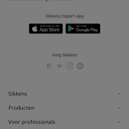
Sikkens Expert App
Volg Sikkens
Sikkens
Over Sikkens
Producten
AkzoNobel
Producten voor binnen
Voor professionals
Duurzaamheid
Producten voor buiten