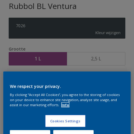
Rubbol BL Ventura
7026
Kleur wijzigen
Grootte
1 L
2,5 L
Aantal
Verfcalculator
We respect your privacy.
Bereken
By clicking “Accept All Cookies”, you agree to the storing of cookies
on your device to enhance site navigation, analyze site usage, and
assist in our marketing efforts.
Info
Op dit moment is het niet mogelijk dit product online
te bestellen. Houd de website in de gaten, we werken
Cookies Settings
er hard aan om de voorraad aan te vullen.