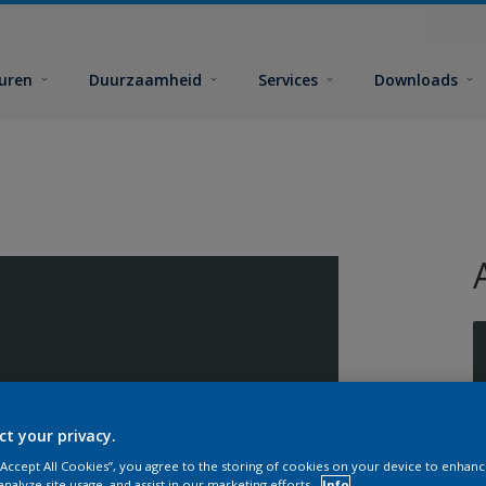
euren
Duurzaamheid
Services
Downloads
G
ct your privacy.
 “Accept All Cookies”, you agree to the storing of cookies on your device to enhanc
analyze site usage, and assist in our marketing efforts.
Info