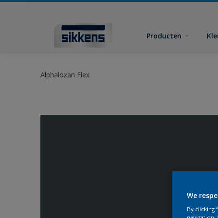
Producten
Kl
Alphaloxan Flex
We respe
By clicking
navigation, 