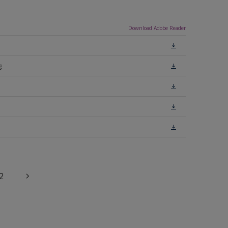
Download Adobe Reader
g
2