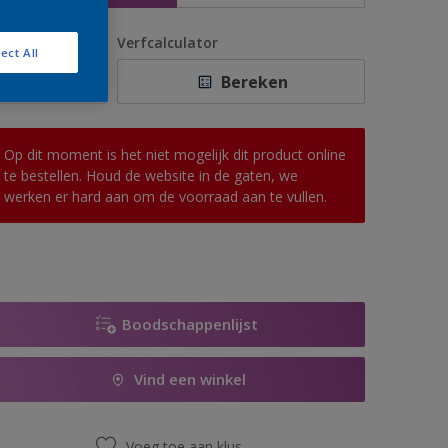
antal
Verfcalculator
ect All
Bereken
Op dit moment is het niet mogelijk dit product online
te bestellen. Houd de website in de gaten, we
werken er hard aan om de voorraad aan te vullen.
Boodschappenlijst
Vind een winkel
Voeg toe aan klus