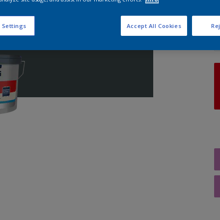
A
 Settings
Accept All Cookies
Rej