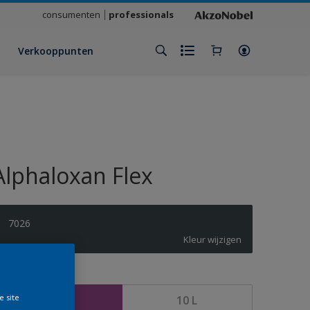
consumenten
professionals
Verkooppunten
Alphaloxan Flex
7026
Kleur wijzigen
rootte
e site
2,5 L
10 L