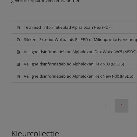
gevormd. Spuitnevel niet inademen.
Technisch Informatieblad Alphaloxan Flex (PDF)
Sikkens Exterior Wallpaints B - EPD of Milieuproductverklarin
Veiligheidsinformatieblad Alphaloxan Flex White W05 (MSDS)
Veiligheidsinformatieblad Alphaloxan Flex N00 (MSDS)
Veiligheidsinformatieblad Alphaloxan Flex New N00 (MSDS)
1
Kleurcollectie