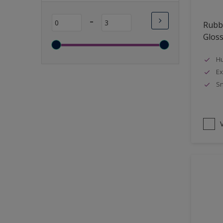
Lange open tijd
-
Rubbo
Wasbaar
Glos
Sneldrogend
Geschikt voor vochtige
Hu
ruimten
Ex
Sn
Transparant
Bacteriebestendig
Beter reinigbaar
V
Damp-open
Winterkwaliteit
Isolerend
Langdurig hoge glans
Metallic
nageisoleerde gevels