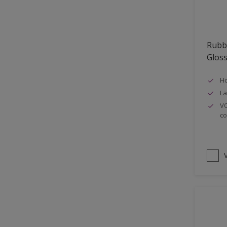
Oplosmiddelvrij
Onderzijde galerijen
Rubb
Huidvet resistent
Glos
Schrobklasse 2
Ho
PU gemodificeerd
La
Hoog rendement
VO
co
Speciale spuitkwaliteit
Chemicalienbestendigheid
Structuur
V
4SO
Carbonatatieremmend
Extreem buitenduurzaam
Schrobklasse 1