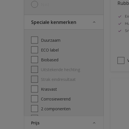
Rubbo
N.v.t
Ex
Speciale kenmerken
Hu
Sn
Duurzaam
ECO label
Biobased
V
Uitstekende hechting
Strak eindresultaat
Krasvast
Corrosiewerend
2 componenten
Decontamineerbaarheid
Prijs
attest