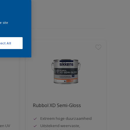
e site
ect All
Rubbol XD Semi-Gloss
Extreem hoge duurzaamheid
en UV
Uitstekend weervaste,