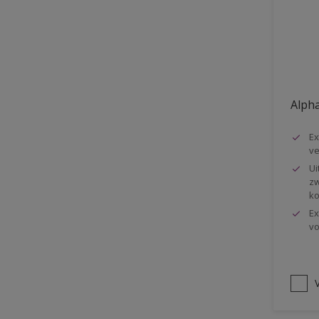
Vloer
Voorbehandeling
Gemakkelijk verwerkbaar
Elastisch
Alpha
Huidvetbestendig
Ex
1 pot systeem
ve
Impregneren
Ui
zw
ko
Ex
vo
V