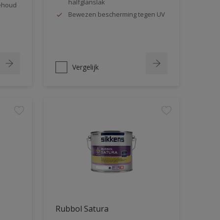
halfglanslak
behoud
Bewezen bescherming tegen UV
Vergelijk
Rubbol Satura