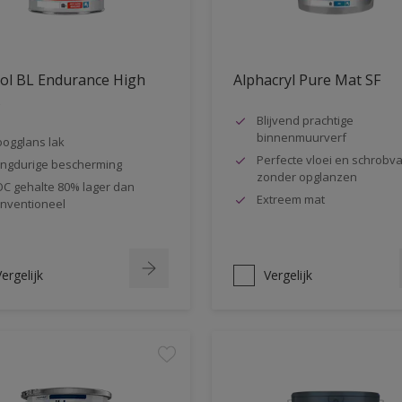
ol BL Endurance High
Alphacryl Pure Mat SF
s
Blijvend prachtige
binnenmuurverf
ogglans lak
Perfecte vloei en schrobva
ngdurige bescherming
zonder opglanzen
C gehalte 80% lager dan
Extreem mat
nventioneel
ergelijk
Vergelijk