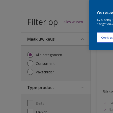
We respe
Filter op
57
result
By clicking
alles wissen
navigation, 
Cookies
Maak uw keus
Alle categorieën
Consument
Vakschilder
Type product
Sikke
G
Beits
Ex
Lakken