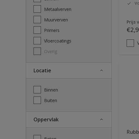
Vo
Metaalverven
Muurverven
Prijs 
€2,9
Primers
Vloercoatings
V
Overig
Locatie
Binnen
Buiten
Oppervlak
Rubb
Beton