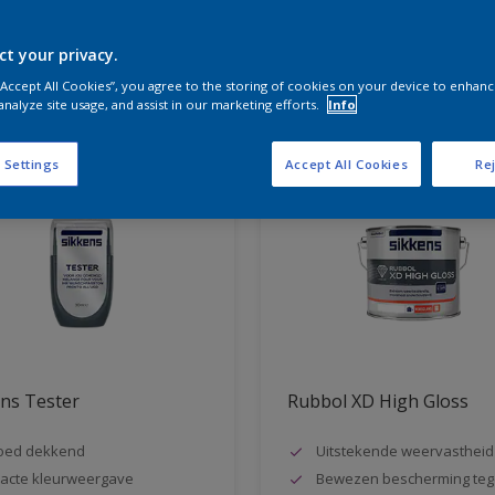
ct your privacy.
aten voor jou
 “Accept All Cookies”, you agree to the storing of cookies on your device to enhanc
analyze site usage, and assist in our marketing efforts.
Info
 Settings
Accept All Cookies
Rej
ns Tester
Rubbol XD High Gloss
oed dekkend
Uitstekende weervastheid
acte kleurweergave
Bewezen bescherming teg