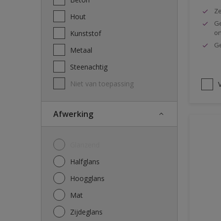
Ze
Hout
Ge
o
Kunststof
Ge
Metaal
Steenachtig
Niet van toepassing
V
Afwerking
Glanzend
Halfglans
Hoogglans
Mat
Zijdeglans