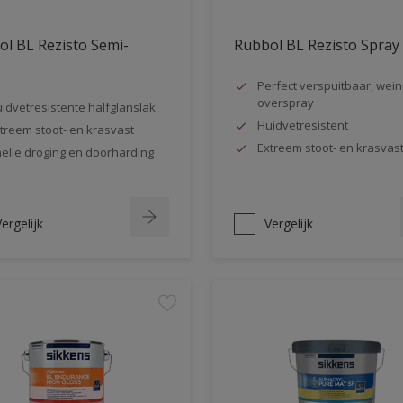
l BL Rezisto Semi-
Rubbol BL Rezisto Spray
s
Perfect verspuitbaar, wein
overspray
idvetresistente halfglanslak
Huidvetresistent
treem stoot- en krasvast
Extreem stoot- en krasvas
elle droging en doorharding
ergelijk
Vergelijk