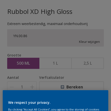
Rubbol XD High Gloss
Extreem weerbestendig, maximaal onderhoudsvrij
YN.00.86
Kleur wijzigen
Grootte
500 ML
1 L
2,5 L
Aantal
Verfcalculator
Bereken
We respect your privacy.
Op dit moment is het niet mogelijk dit product online
By clicking “Accept All Cookies”, you agree to the storing of cookies
te bestellen. Houd de website in de gaten, we werken