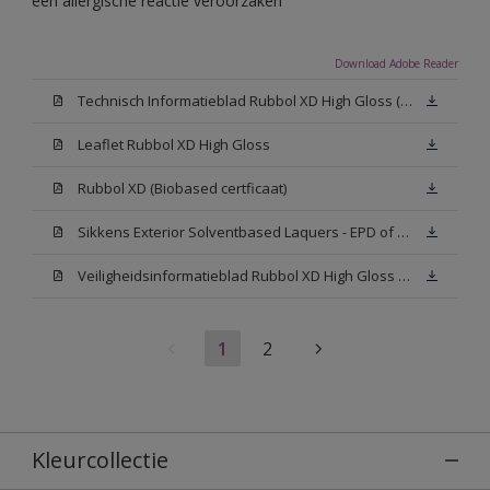
een allergische reactie veroorzaken
Download Adobe Reader
Technisch Informatieblad Rubbol XD High Gloss (PDF)
Leaflet Rubbol XD High Gloss
Rubbol XD (Biobased certficaat)
Sikkens Exterior Solventbased Laquers - EPD of Milieuproductverklaring
Veiligheidsinformatieblad Rubbol XD High Gloss White W05 (MSDS)
1
2
Kleurcollectie