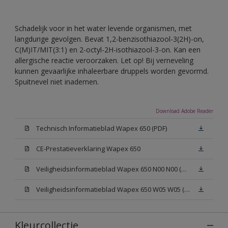
Schadelijk voor in het water levende organismen, met
langdurige gevolgen. Bevat 1,2-benzisothiazool-3(2H)-on,
C(M)IT/MIT(3:1) en 2-octyl-2H-isothiazool-3-on. Kan een
allergische reactie veroorzaken. Let op! Bij verneveling
kunnen gevaarlijke inhaleerbare druppels worden gevormd.
Spuitnevel niet inademen.
Download Adobe Reader
Technisch Informatieblad Wapex 650 (PDF)
CE-Prestatieverklaring Wapex 650
Veiligheidsinformatieblad Wapex 650 N00 N00 (MSDS)
Veiligheidsinformatieblad Wapex 650 W05 W05 (MSDS)
Kleurcollectie