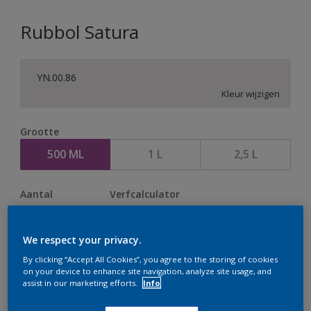
Rubbol Satura
YN.00.86
Kleur wijzigen
Grootte
500 ML
1 L
2,5 L
Aantal
Verfcalculator
Bereken
We respect your privacy.
By clicking “Accept All Cookies”, you agree to the storing of cookies
Op dit moment is het niet mogelijk dit product online
on your device to enhance site navigation, analyze site usage, and
assist in our marketing efforts.
Info
te bestellen. Houd de website in de gaten, we werken
er hard aan om de voorraad aan te vullen.