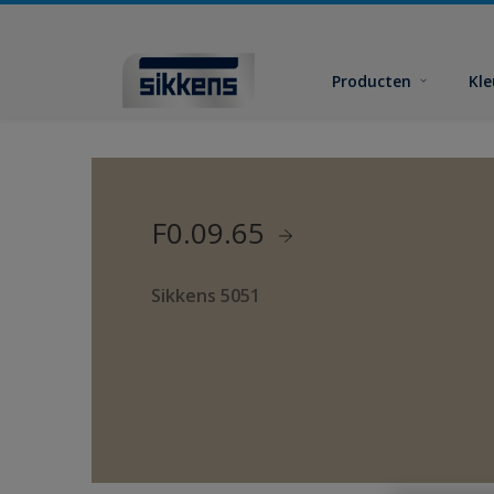
Producten
Kl
F0.09.65
Sikkens 5051