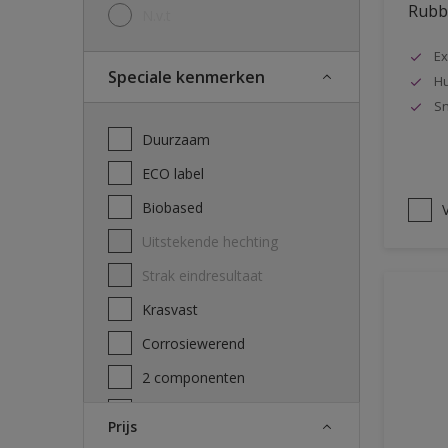
Rubbo
N.v.t
Ex
Speciale kenmerken
Hu
Sn
Duurzaam
ECO label
Biobased
V
Uitstekende hechting
Strak eindresultaat
Krasvast
Corrosiewerend
2 componenten
Decontamineerbaarheid
Prijs
attest