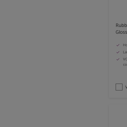
Oplosmiddelvrij
Onderzijde galerijen
Rubb
Huidvet resistent
Glos
Schrobklasse 2
Ho
PU gemodificeerd
La
Hoog rendement
VO
co
Speciale spuitkwaliteit
Chemicalienbestendigheid
Structuur
V
4SO
Carbonatatieremmend
Extreem buitenduurzaam
Schrobklasse 1