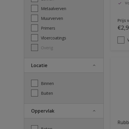
Vo
Metaalverven
Muurverven
Prijs 
€2,9
Primers
Vloercoatings
V
Overig
Locatie
Binnen
Buiten
Oppervlak
Rubb
Beton