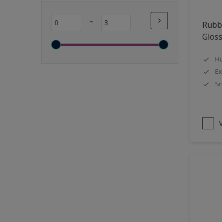
Lange open tijd
-
Rubbo
Wasbaar
Glos
Sneldrogend
Geschikt voor vochtige
Hu
ruimten
Ex
Sn
Transparant
Bacteriebestendig
Beter reinigbaar
V
Damp-open
Winterkwaliteit
Isolerend
Langdurig hoge glans
Metallic
nageisoleerde gevels