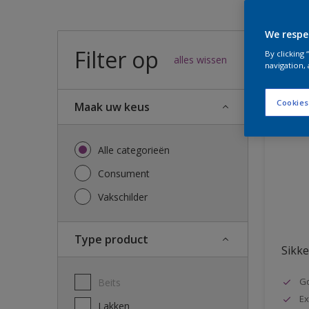
We respe
Filter op
57
result
By clicking
alles wissen
navigation, 
Cookies
Maak uw keus
Alle categorieën
Consument
Vakschilder
Type product
Sikke
G
Beits
Ex
Lakken