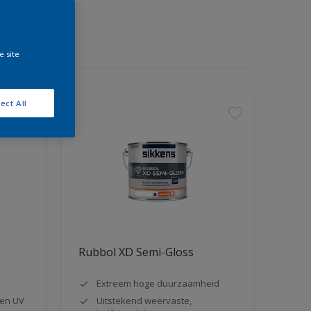
e site
ect All
Rubbol XD Semi-Gloss
Extreem hoge duurzaamheid
en UV
Uitstekend weervaste,