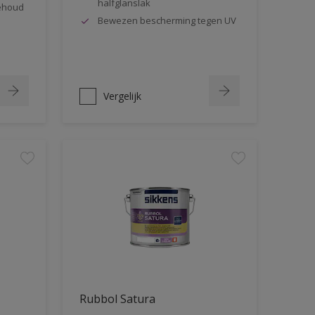
halfglanslak
behoud
Bewezen bescherming tegen UV
Vergelijk
Rubbol Satura