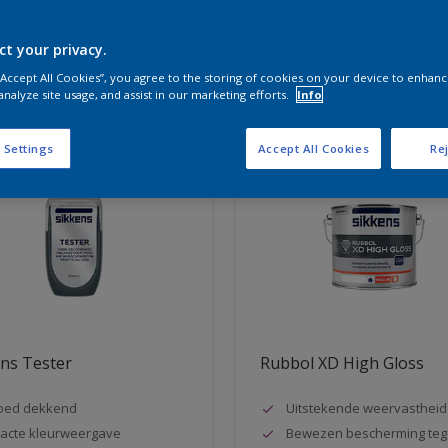
ct your privacy.
aten voor jou
 “Accept All Cookies”, you agree to the storing of cookies on your device to enhanc
analyze site usage, and assist in our marketing efforts.
Info
 Settings
Accept All Cookies
Rej
ns Tester
Rubbol XD High Gloss
oed dekkend
Uitstekende weervastheid
acte kleurweergave
Bewezen bescherming teg