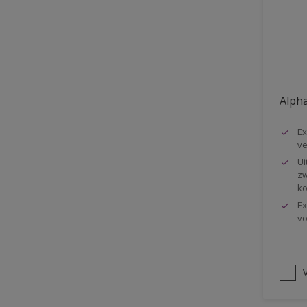
Vloer
Voorbehandeling
Gemakkelijk verwerkbaar
Elastisch
Alpha
Huidvetbestendig
Ex
1 pot systeem
ve
Impregneren
Ui
zw
ko
Ex
vo
V