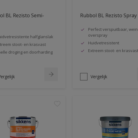
l BL Rezisto Semi-
Rubbol BL Rezisto Spray
s
Perfect verspuitbaar, wein
overspray
idvetresistente halfglanslak
Huidvetresistent
treem stoot- en krasvast
Extreem stoot- en krasvas
elle droging en doorharding
ergelijk
Vergelijk