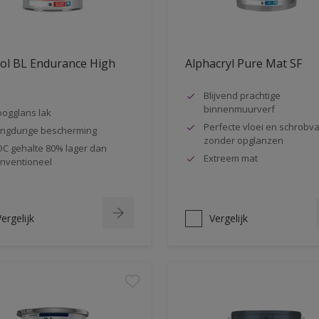
ol BL Endurance High
Alphacryl Pure Mat SF
s
Blijvend prachtige
binnenmuurverf
ogglans lak
Perfecte vloei en schrobva
ngdurige bescherming
zonder opglanzen
C gehalte 80% lager dan
Extreem mat
nventioneel
ergelijk
Vergelijk