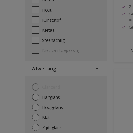
Ze
Hout
Ge
o
Kunststof
Ge
Metaal
Steenachtig
Niet van toepassing
V
Afwerking
Glanzend
Halfglans
Hoogglans
Mat
Zijdeglans