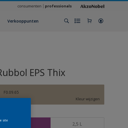
consumenten
professionals
Verkooppunten
Rubbol EPS Thix
F0.09.65
Kleur wijzigen
rootte
e site
1 L
2,5 L