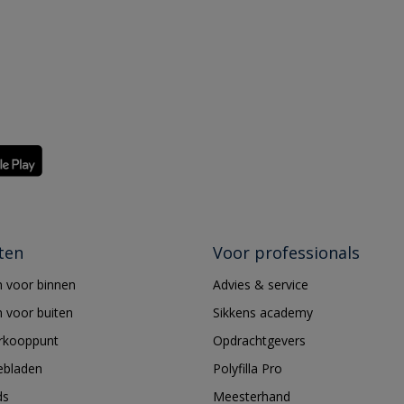
ten
Voor professionals
 voor binnen
Advies & service
 voor buiten
Sikkens academy
erkooppunt
Opdrachtgevers
ebladen
Polyfilla Pro
ds
Meesterhand