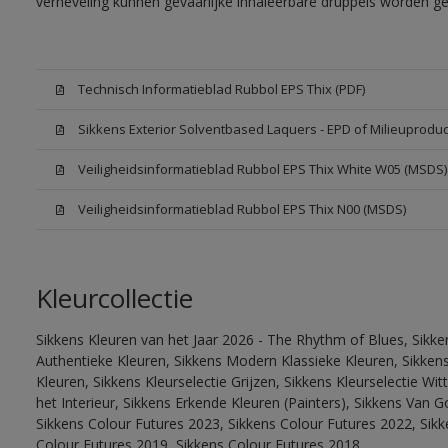
verneveling kunnen gevaarlijke inhaleerbare druppels worden g
Technisch Informatieblad Rubbol EPS Thix (PDF)
Sikkens Exterior Solventbased Laquers - EPD of Milieuproduc
Veiligheidsinformatieblad Rubbol EPS Thix White W05 (MSDS)
Veiligheidsinformatieblad Rubbol EPS Thix N00 (MSDS)
Kleurcollectie
Sikkens Kleuren van het Jaar 2026 - The Rhythm of Blues, Sikke
Authentieke Kleuren, Sikkens Modern Klassieke Kleuren, Sikkens
Kleuren, Sikkens Kleurselectie Grijzen, Sikkens Kleurselectie W
het Interieur, Sikkens Erkende Kleuren (Painters), Sikkens Van G
Sikkens Colour Futures 2023, Sikkens Colour Futures 2022, Sikk
Colour Futures 2019, Sikkens Colour Futures 2018