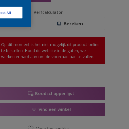
antal
Verfcalculator
ect All
Bereken
Op dit moment is het niet mogelijk dit product online
te bestellen. Houd de website in de gaten, we
werken er hard aan om de voorraad aan te vullen.
Boodschappenlijst
Vind een winkel
Voeg toe aan klus