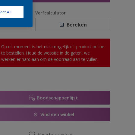
ect All
antal
Verfcalculator
Bereken
Op dit moment is het niet mogelijk dit product online
te bestellen. Houd de website in de gaten, we
werken er hard aan om de voorraad aan te vullen.
Boodschappenlijst
Vind een winkel
Voeg toe aan klus