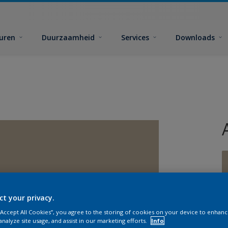
euren
Duurzaamheid
Services
Downloads
ct your privacy.
G
 “Accept All Cookies”, you agree to the storing of cookies on your device to enhanc
analyze site usage, and assist in our marketing efforts.
Info