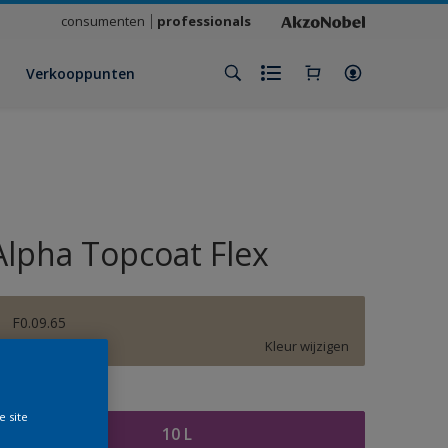
consumenten
professionals
Verkooppunten
Alpha Topcoat Flex
F0.09.65
Kleur wijzigen
rootte
e site
10 L