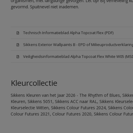
organismen, met langdurige gevolgen. Let op! Bij verneveling k
gevormd. Spuitnevel niet inademen.
Technisch Informatieblad Alpha Topcoat Flex (PDF)
Sikkens Exterior Wallpaints B - EPD of Milieuproductverklarin
Veiligheidsinformatieblad Alpha Topcoat Flex White W05 (MS
Kleurcollectie
Sikkens Kleuren van het Jaar 2026 - The Rhythm of Blues, Sikk
Kleuren, Sikkens 5051, Sikkens ACC naar RAL, Sikkens Kleurselect
Kleurselectie Witten, Sikkens Colour Futures 2024, Sikkens Col
Colour Futures 2021, Colour Futures 2020, Sikkens Colour Futu